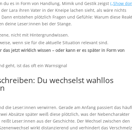
m du es in Form von Handlung, Mimik und Gestik zeigst
(„Show don
 der Lara ihren Vater in der Kneipe lachen sieht, als wäre nichts
. Dann entstehen plötzlich Fragen und Gefühle: Warum diese Reak
en deine Leser:innen bei der Stange.
Szene, nicht mit Hintergrundwissen.
ise, wenn sie für die aktuelle Situation relevant sind.
 das jetzt wirklich wissen – oder kann er es später in Form von
d geht, ist das oft ein Warnsignal
chreiben: Du wechselst wahllos
en
nd die Leser:innen verwirren. Gerade am Anfang passiert das häufi
 zwei Absätze später weiß diese plötzlich, was der Nebencharakter
s reißt Leser:innen aus der Geschichte. Der Wechsel zwischen den
 Szenenwechsel wirkt distanzierend und verhindert das Verschmel