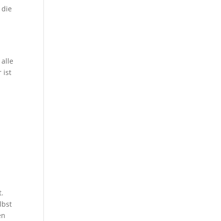
 die
 alle
 ist
t.
lbst
en