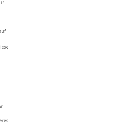
ft"
auf
diese
or
n
eres