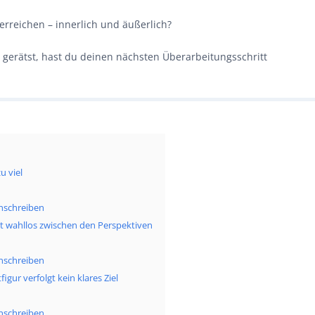
erreichen – innerlich und äußerlich?
 gerätst, hast du deinen nächsten Überarbeitungsschritt
u viel
nschreiben
t wahllos zwischen den Perspektiven
nschreiben
gur verfolgt kein klares Ziel
nschreiben