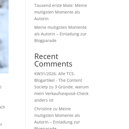
Tausend erste Male: Meine
mutigsten Momente als
Autorin
Meine mutigsten Momente
als Autorin – Einladung zur
Blogparade
Recent
Comments
KW31/2026: Alle TCS-
Blogartikel - The Content
Society
zu
3 Gründe, warum
l
mein Verkaufsexposé-Check
s
anders ist
och
Christine
zu
Meine
mutigsten Momente als
Autorin – Einladung zur
ür
Blogparade