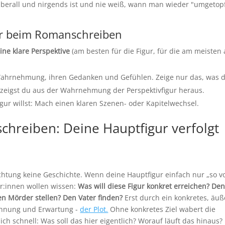
n überall und nirgends ist und nie weiß, wann man wieder "umgetop
er beim Romanschreiben
ine klare Perspektive
(am besten für die Figur, für die am meisten 
r Wahrnehmung, ihren Gedanken und Gefühlen. Zeige nur das, was 
re zeigst du aus der Wahrnehmung der Perspektivfigur heraus.
gur willst: Mach einen klaren Szenen- oder Kapitelwechsel.
chreiben: Deine Hauptfigur verfolgt
chtung keine Geschichte. Wenn deine Hauptfigur einfach nur „so v
er:innen wollen wissen:
Was will diese Figur konkret erreichen? De
en Mörder stellen? Den Vater finden?
Erst durch ein konkretes, äuß
annung und Erwartung -
der Plot.
Ohne konkretes Ziel wabert die
ich schnell: Was soll das hier eigentlich? Worauf läuft das hinaus?